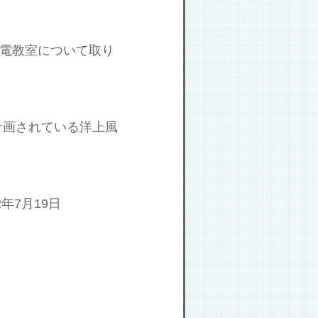
た発電教室について取り
計画されている洋上風
。
年7月19日